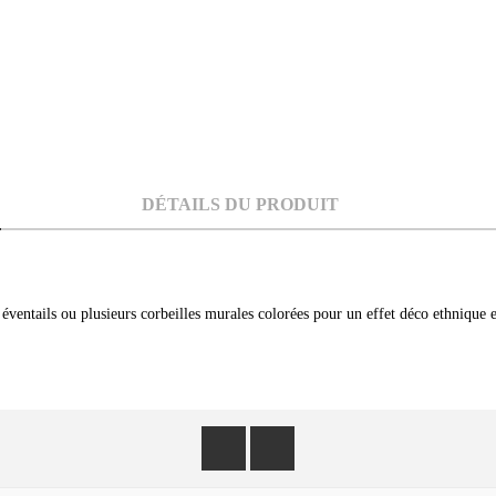
DÉTAILS DU PRODUIT
s éventails ou plusieurs corbeilles murales colorées pour un effet déco ethnique e
Facebook
Instagram